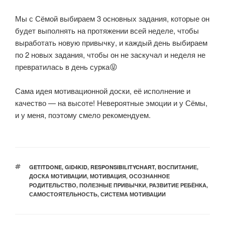
⠀
Мы с Сёмой выбираем 3 основных задания, которые он
будет выполнять на протяжении всей неделе, чтобы
выработать новую привычку, и каждый день выбираем
по 2 новых задания, чтобы он не заскучал и неделя не
превратилась в день сурка😝
⠀
Сама идея мотивационной доски, её исполнение и
качество — на высоте! Невероятные эмоции и у Сёмы,
и у меня, поэтому смело рекомендуем.
МЕТКИ
GETITDONE
,
GID4KID
,
RESPONSIBILITYCHART
,
ВОСПИТАНИЕ
,
ДОСКА МОТИВАЦИИ
,
МОТИВАЦИЯ
,
ОСОЗНАННОЕ
РОДИТЕЛЬСТВО
,
ПОЛЕЗНЫЕ ПРИВЫЧКИ
,
РАЗВИТИЕ РЕБЁНКА
,
САМОСТОЯТЕЛЬНОСТЬ
,
СИСТЕМА МОТИВАЦИИ