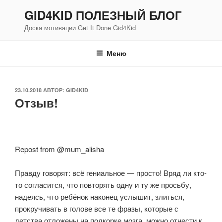
Перейти
GID4KID ПОЛЕЗНЫЙ БЛОГ
к
Доска мотивации Get It Done Gid4Kid
содержимому
Меню
ОПУБЛИКОВАНО
23.10.2018
АВТОР:
GID4KID
Отзыв!
Repost from @mum_alisha ⠀
⠀
Правду говорят: всё гениальное — просто! Вряд ли кто-
то согласится, что повторять одну и ту же просьбу,
надеясь, что ребёнок наконец услышит, злиться,
прокручивать в голове все те фразы, которые с
детства отложены на подкорке мозга, можно отнести к