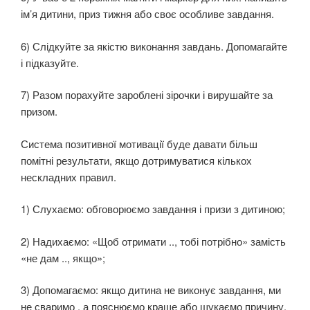
ім’я дитини, приз тижня або своє особливе завдання.
6) Слідкуйте за якістю виконання завдань.
Допомагайте
і підказуйте.
7) Разом порахуйте зароблені зірочки і вирушайте за
призом.
Система позитивної мотивації буде давати більш
помітні результати, якщо дотримуватися кількох
нескладних правил.
1) Слухаємо:
обговорюємо завдання і призи з дитиною;
2) Надихаємо:
«Щоб отримати .., тобі потрібно» замість
«не дам .., якщо»;
3) Допомагаємо:
якщо дитина не виконує завдання, ми
не сваримо , а пояснюємо краще або шукаємо причину,