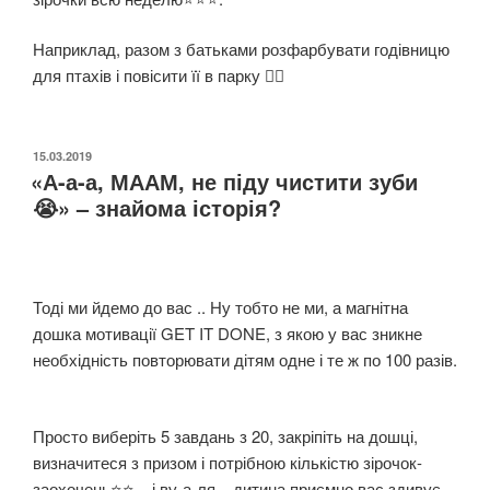
Наприклад, разом з батьками розфарбувати годівницю
для птахів і повісити її в парку 👍🏻
ОПУБЛІКОВАНО
15.03.2019
«А-а-а, МААМ, не піду чистити зуби
😭» – знайома історія?
Тоді ми йдемо до вас .. Ну тобто не ми, а магнітна
дошка мотивації GET IT DONE, з якою у вас зникне
необхідність повторювати дітям одне і те ж по 100 разів.
⠀
Просто виберіть 5 завдань з 20, закріпіть на дошці,
визначитеся з призом і потрібною кількістю зірочок-
заохочень⭐️⭐️ .. і ву-а-ля – дитина приємно вас здивує.