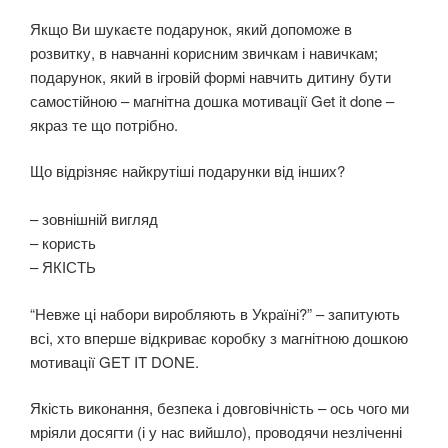
Якщо Ви шукаєте подарунок, який допоможе в
розвитку, в навчанні корисним звичкам і навичкам;
подарунок, який в ігровій формі навчить дитину бути
самостійною – магнітна дошка мотивації Get it done –
якраз те що потрібно.
Що відрізняє найкрутіші подарунки від інших? ⠀
⠀
– зовнішній вигляд ⠀
– користь ⠀
– ЯКІСТЬ ⠀
“Невже ці набори виробляють в Україні?” – запитують
всі, хто вперше відкриває коробку з магнітною дошкою
мотивації GET IT DONE.
Якість виконання, безпека і довговічність – ось чого ми
мріяли досягти (і у нас вийшло), проводячи незліченні