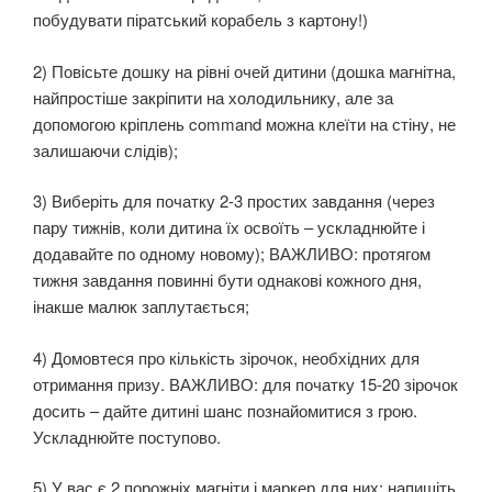
побудувати піратський корабель з картону!)
2) Повісьте дошку на рівні очей дитини (дошка магнітна,
найпростіше закріпити на холодильнику, але за
допомогою кріплень command можна клеїти на стіну, не
залишаючи слідів);
3) Виберіть для початку 2-3 простих завдання (через
пару тижнів, коли дитина їх освоїть – ускладнюйте і
додавайте по одному новому); ВАЖЛИВО: протягом
тижня завдання повинні бути однакові кожного дня,
інакше малюк заплутається;
4) Домовтеся про кількість зірочок, необхідних для
отримання призу.
ВАЖЛИВО: для початку 15-20 зірочок
досить – дайте дитині шанс познайомитися з грою.
Ускладнюйте поступово.
5) У вас є 2 порожніх магніти і маркер для них: напишіть