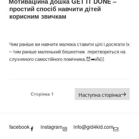
Мотиваційна дошка GET IT DONE –
простий спосіб навчити дітей
корисним звичкам
Чим раніше ви навчите малюка ставити цілі і досягати їх
– тим раніше маленький бешкетник перетвориться на
слухняного самостійного помічника.😈➡️👼🏻 ⠀
Навігація
Сторінка
1
Наступна сторінка
записів
facebook
instagram
info@gid4kid.com