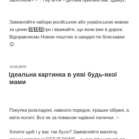
⠀
Замовляйте набори російською або українською мовою
за ціною 9️⃣9️⃣9️⃣грн і вважайте, що вони вже в дорозі.
Відправляємо Новою поштою зі швидкістю блискавки
😉
ОПУБЛІКОВАНО
15.03.2019
Ідеальна картинка в уяві будь-якої
мами
Покупки розкладені, навколо порядок, іграшки зібрані, а
квіти политі. Все як за помахом чарівної палички. ✨⠀
Хочете щоб і у вас так було? Замовляйте магнітну
дошку мотивації GET IT DONE – з нею діти навчаться