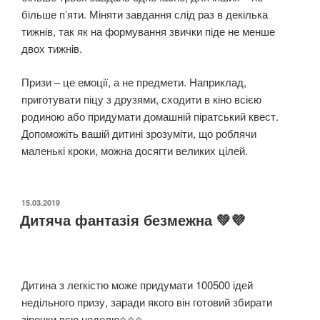
більше п’яти. Міняти завдання слід раз в декілька
тижнів, так як на формування звички піде не менше
двох тижнів.
Призи – це емоції, а не предмети. Наприклад,
приготувати піцу з друзями, сходити в кіно всією
родиною або придумати домашній піратський квест.
Допоможіть вашій дитині зрозуміти, що роблячи
маленькі кроки, можна досягти великих цілей.
ОПУБЛІКОВАНО
15.03.2019
Дитяча фантазія безмежна 💚💜
⠀
Дитина з легкістю може придумати 100500 ідей
недільного призу, заради якого він готовий збирати
зірочки всю неделю⭐️⭐️⭐️. ⠀ ⠀ ⠀