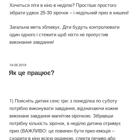
Хочеться піти в кіно в неділю? Простіше простого
зібрати удвох 25-30 зірочок – і недільний приз в кишені!
Загальна мета зближує. Діти будуть контролювати
один одного і стежити щоб ніхто не пропустив
виконання завдання!
ОПУБЛІКОВАНО
19.06.2019
Як це працює?
1) Поясніть дитині сенс гри: з понеділка по суботу
потрібно виконувати завдання, відзначаючи кожне
виконане завдання магнітом-зірочкою. Зібравши
потрібну кількість зірочок, в неділю дитина отримує
приз (ВАЖЛИВО: це повинен бути приз-емоція –
сходити в кіно всією родиною, спекти печиво або