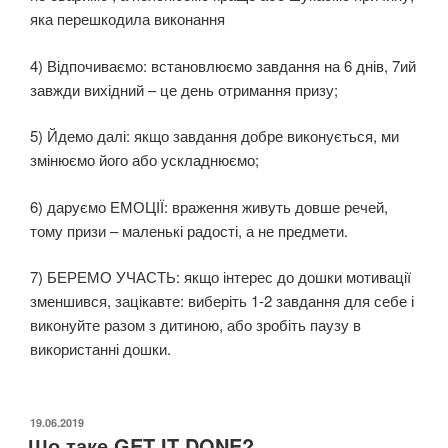
яка перешкодила виконання
4) Відпочиваємо:
встановлюємо завдання на 6 днів, 7ий
завжди вихідний – це день отримання призу;
5) Йдемо далі:
якщо завдання добре виконується, ми
змінюємо його або ускладнюємо;
6) даруємо ЕМОЦІЇ: враження живуть довше речей,
тому призи – маленькі радості, а не предмети.
7) БЕРЕМО УЧАСТЬ:
якщо інтерес до дошки мотивації
зменшився, зацікавте: виберіть 1-2 завдання для себе і
виконуйте разом з дитиною, або зробіть паузу в
використанні дошки.
ОПУБЛІКОВАНО
19.06.2019
Що таке GET IT DONE?