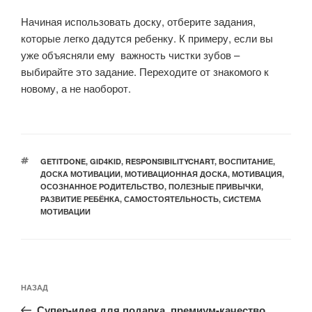
Начиная использовать доску, отберите задания,
которые легко дадутся ребенку. К примеру, если вы
уже объясняли ему важность чистки зубов –
выбирайте это задание. Переходите от знакомого к
новому, а не наоборот.
МЕТКИ
GETITDONE
,
GID4KID
,
RESPONSIBILITYCHART
,
ВОСПИТАНИЕ
,
ДОСКА МОТИВАЦИИ
,
МОТИВАЦИОННАЯ ДОСКА
,
МОТИВАЦИЯ
,
ОСОЗНАННОЕ РОДИТЕЛЬСТВО
,
ПОЛЕЗНЫЕ ПРИВЫЧКИ
,
РАЗВИТИЕ РЕБЁНКА
,
САМОСТОЯТЕЛЬНОСТЬ
,
СИСТЕМА
МОТИВАЦИИ
Навигация
Предыдущая
НАЗАД
по
запись:
Супер-идея для подарка, премиум-качество