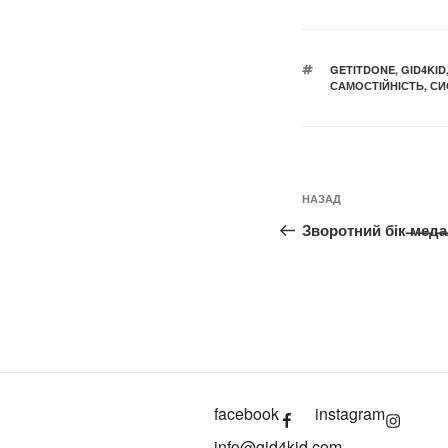
ПОЗНАЧКИ
GETITDONE
,
GID4KID
САМОСТІЙНІСТЬ
,
СИ
Навігація
Попередній
НАЗАД
записів
запис:
Зворотний бік ̶м̶е̶д̶а
facebook
instagram
info@gid4kid.com