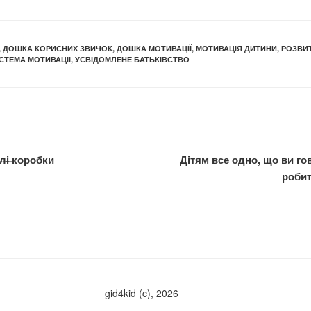
,
ДОШКА КОРИСНИХ ЗВИЧОК
,
ДОШКА МОТИВАЦІЇ
,
МОТИВАЦІЯ ДИТИНИ
,
РОЗВИ
СТЕМА МОТИВАЦІЇ
,
УСВІДОМЛЕНЕ БАТЬКІВСТВО
̶л̶і̶ коробки
Дітям все одно, що ви го
робити
gid4kid (c), 2026