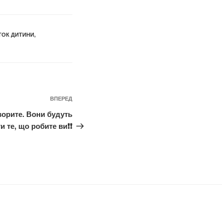
ТОК ДИТИНИ
,
ВПЕРЕД
Наступний
запис
ворите. Вони будуть
 те, що робите ви❗️❗️