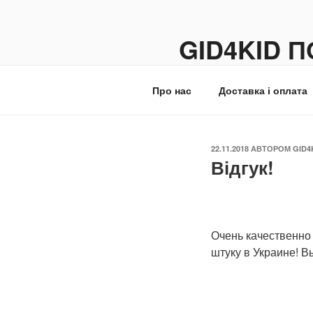
Перейти
до
GID4KID 
вмісту
Доска мотивации Get It D
Про нас
Доставка і оплата
ОПУБЛІКОВАНО
22.11.2018
АВТОРОМ
GID4
Відгук!
Очень качественно 
штуку в Украине! 