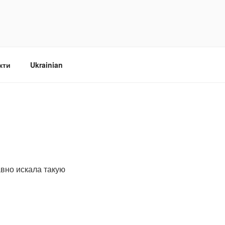
кти
Ukrainian
авно искала такую