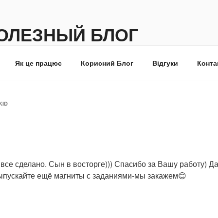
ПОЛЕЗНЫЙ БЛОГ
one Gid4Kid
Як це працює
Корисний Блог
Відгуки
Конта
KID
все сделано. Сын в восторге))) Спасибо за Вашу работу) Д
Выпускайте ещё магниты с заданиями-мы закажем😊